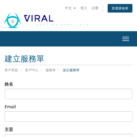
中文
登入
註冊
查看購物車
切
換
導
建立服務單
覽
客戶系統
客戶中心
服務單
送出服務單
姓名
Email
主旨