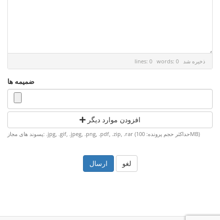
ذخیره شد
lines: 0 words: 0
ضمیمه ها
افزودن موارد دیگر
پسوند های مجاز: .jpg, .gif, .jpeg, .png, .pdf, .zip, .rar (حداکثر حجم پرونده: 100MB)
لغو