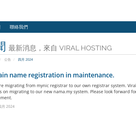
態
聯絡我們
聞
最新消息，來自 VIRAL HOSTING
公告
四月 2024
in name registration in maintenance.
re migrating from mynic registrar to our own registrar system. Vira
s on migrating to our new nama.my system. Please look forward fo
ment.
四月 2024