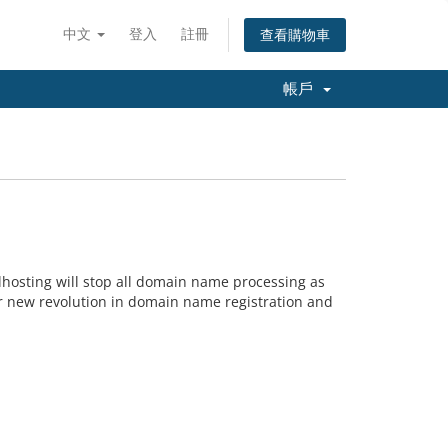
中文
登入
註冊
查看購物車
帳戶
lhosting will stop all domain name processing as
r new revolution in domain name registration and