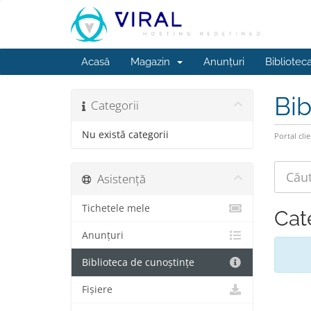
Acasă
Magazin
Anunțuri
Bibliotec
Bib
Categorii
Nu există categorii
Portal clie
Asistență
Tichetele mele
Cat
Anunțuri
Biblioteca de cunoștințe
Fișiere