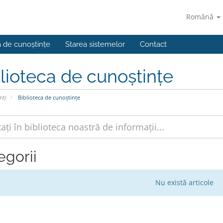
Română
a de cunoștințe
Starea sistemelor
Contact
lioteca de cunoștințe
nți
Biblioteca de cunoștințe
egorii
Nu există articole