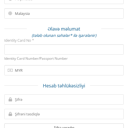
Əlavə məlumat
(tələb olunan sahələr* ilə işarələnir)
Identity Card No *
Identity Card Number/Passport Number
Hesab təhlükəsizliyi
Şifrə yaradın