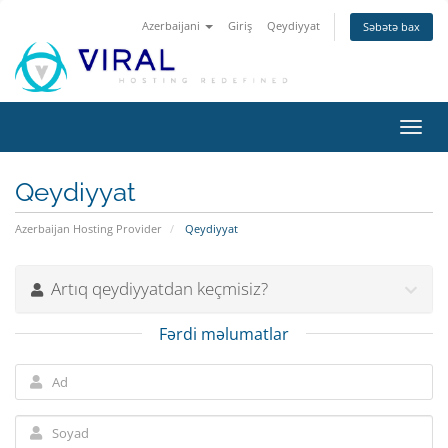
Azerbaijani
Giriş
Qeydiyyat
Səbətə bax
Naviq
keçid
Qeydiyyat
Azerbaijan Hosting Provider
Qeydiyyat
Artıq qeydiyyatdan keçmisiz?
Fərdi məlumatlar