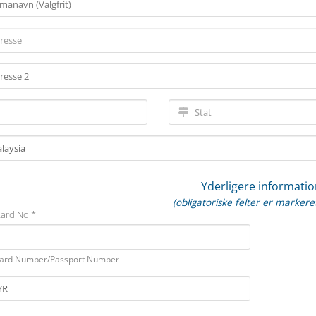
Yderligere informatio
(obligatoriske felter er marker
Card No *
 Card Number/Passport Number