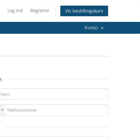
Log ind
Registrer
Vis bestillingskurv
Konto
n