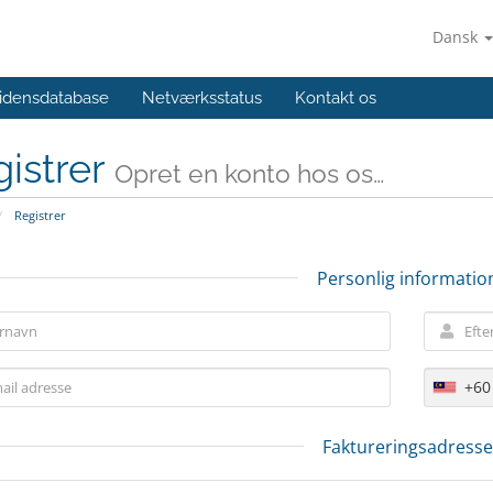
Dansk
idensdatabase
Netværksstatus
Kontakt os
istrer
Opret en konto hos os…
Registrer
Personlig informatio
+60
Faktureringsadresse