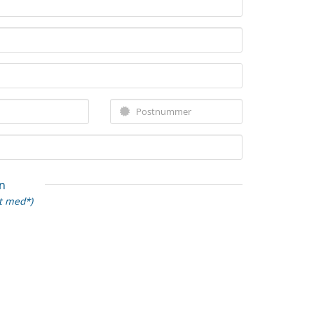
n
et med*)