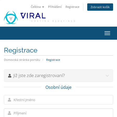
Čeština
Přihlášení
Registrace
Zobrazit košík
Přep
navig
Registrace
Domovská stránka portálu
Registrace
Již jste zde zaregistrovaní?
Osobní údaje