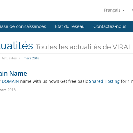
Français
Base de connaissances
État du réseau
Contactez-nous
ualités
Toutes les actualités de VIR
Actualités
mars 2018
in Name
r
DOMAIN
name with us now!! Get free basic
Shared Hosting
for 1 
mars 2018