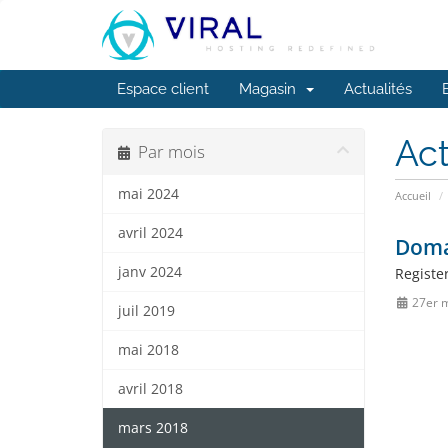
Espace client
Magasin
Actualités
Act
Par mois
mai 2024
Accueil
avril 2024
Doma
janv 2024
Registe
27er 
juil 2019
mai 2018
avril 2018
mars 2018