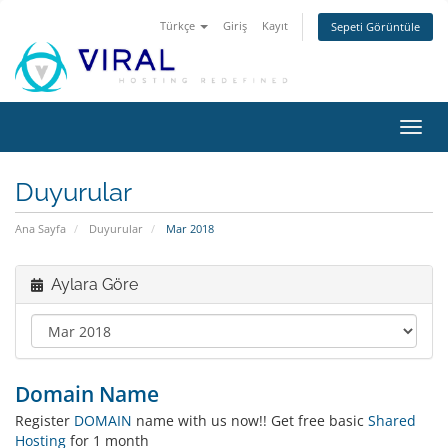
Türkçe
Giriş
Kayıt
Sepeti Görüntüle
Gezi
değiş
Duyurular
Ana Sayfa
Duyurular
Mar 2018
Aylara Göre
Domain Name
Register
DOMAIN
name with us now!! Get free basic
Shared
Hosting
for 1 month