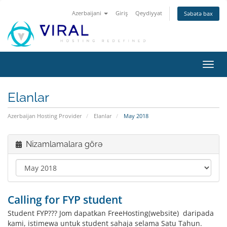
Azerbaijani
Giriş
Qeydiyyat
Səbətə bax
Naviq
keçid
Elanlar
Azerbaijan Hosting Provider
Elanlar
May 2018
Nizamlamalara görə
Calling for FYP student
Student FYP??? Jom dapatkan FreeHosting(website) daripada
kami, istimewa untuk student sahaja selama Satu Tahun.