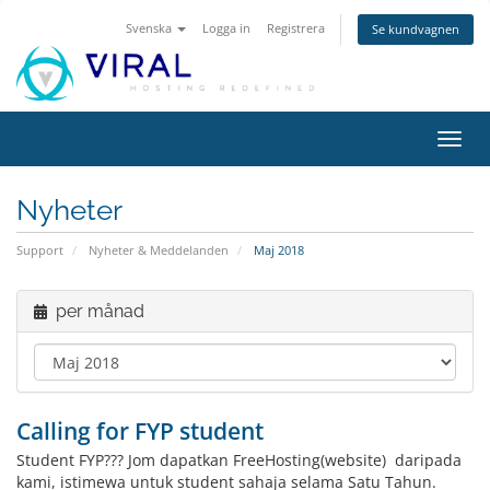
Svenska
Logga in
Registrera
Se kundvagnen
Växla
navig
Nyheter
Support
Nyheter & Meddelanden
Maj 2018
per månad
Calling for FYP student
Student FYP??? Jom dapatkan FreeHosting(website) daripada
kami, istimewa untuk student sahaja selama Satu Tahun.