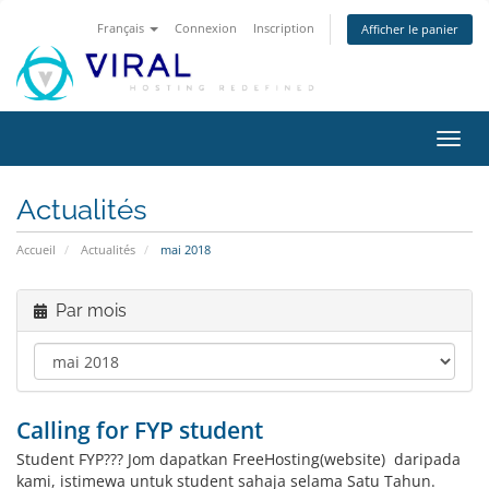
Français
Connexion
Inscription
Afficher le panier
Bascu
la
navig
Actualités
Accueil
Actualités
mai 2018
Par mois
Calling for FYP student
Student FYP??? Jom dapatkan FreeHosting(website) daripada
kami, istimewa untuk student sahaja selama Satu Tahun.