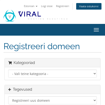
Estonian
Logi sisse
Registreeri
Vaata ostukorvi
Lülit
navig
Registreeri domeen
Kategooriad
Tegevused