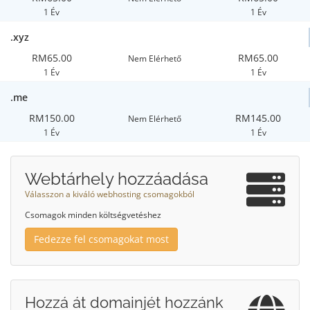
1 Év
1 Év
.xyz
RM65.00
RM65.00
Nem Elérhető
1 Év
1 Év
.me
RM150.00
RM145.00
Nem Elérhető
1 Év
1 Év
Webtárhely hozzáadása
Válasszon a kiváló webhosting csomagokból
Csomagok minden költségvetéshez
Fedezze fel csomagokat most
Hozzá át domainjét hozzánk