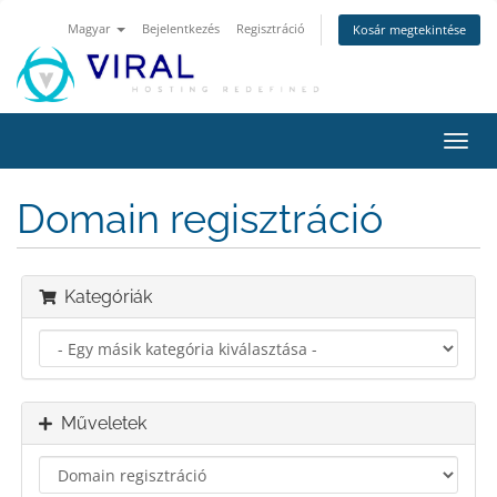
Magyar
Bejelentkezés
Regisztráció
Kosár megtekintése
Váltá
a
navig
Domain regisztráció
Kategóriák
Műveletek