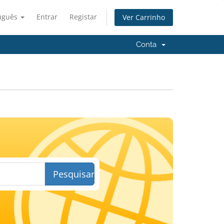
uguês
Entrar
Registar
Ver Carrinho
Conta
Pesquisar