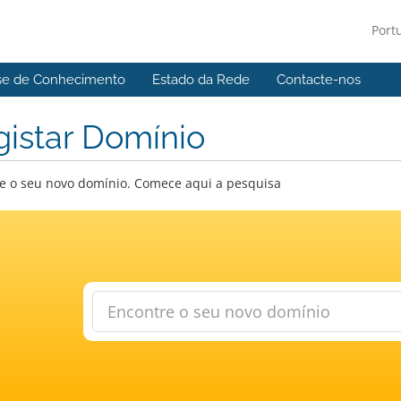
Port
se de Conhecimento
Estado da Rede
Contacte-nos
istar Domínio
e o seu novo domínio. Comece aqui a pesquisa