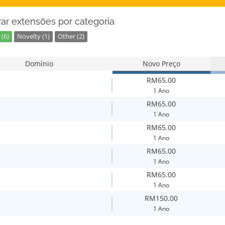
ar extensões por categoria
(6)
Novelty (1)
Other (2)
Domínio
Novo Preço
RM65.00
1 Ano
RM65.00
1 Ano
RM65.00
1 Ano
RM65.00
1 Ano
RM65.00
1 Ano
RM150.00
1 Ano