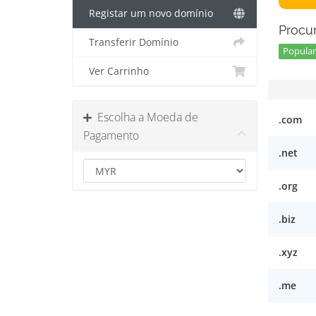
Registar um novo domínio
Procur
Transferir Domínio
Popular 
Ver Carrinho
Escolha a Moeda de
.com
Pagamento
.net
.org
.biz
.xyz
.me