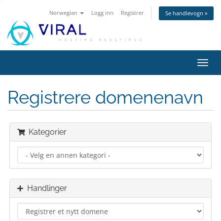
Norwegian
Logg inn
Registrer
Se handlevogn »
Bytt
navig
Registrere domenenavn
Kategorier
Handlinger