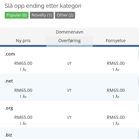
Slå opp ending etter kategori
Popular (6)
Novelty (1)
Other (2)
Domenenavn
Ny pris
Overføring
Fornyelse
.com
RM65.00
RM65.00
I/T
1 År
1 År
.net
RM65.00
RM65.00
I/T
1 År
1 År
.org
RM65.00
RM65.00
I/T
1 År
1 År
.biz