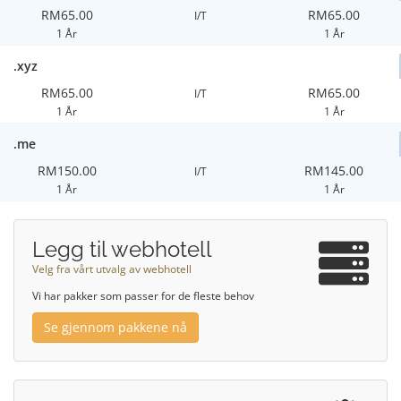
RM65.00
RM65.00
I/T
1 År
1 År
.xyz
RM65.00
RM65.00
I/T
1 År
1 År
.me
RM150.00
RM145.00
I/T
1 År
1 År
Legg til webhotell
Velg fra vårt utvalg av webhotell
Vi har pakker som passer for de fleste behov
Se gjennom pakkene nå