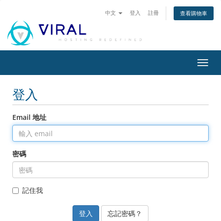
中文
登入
註冊
查看購物車
切
換
導
登入
覽
Email 地址
密碼
記住我
忘記密碼？