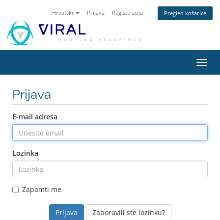
Hrvatski
Prijava
Registtracija
Pregled košarice
Preba
navig
Prijava
E-mail adresa
Lozinka
Zapamti me
Zaboravili ste lozinku?