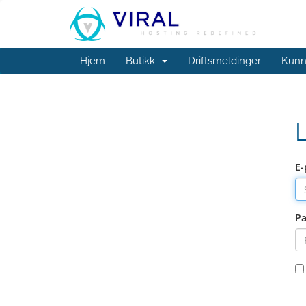
Hjem
Butikk
Driftsmeldinger
Kunn
E-
Pa