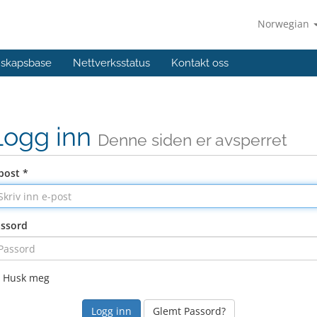
Norwegian
skapsbase
Nettverksstatus
Kontakt oss
Logg inn
Denne siden er avsperret
post *
ssord
Husk meg
Glemt Passord?