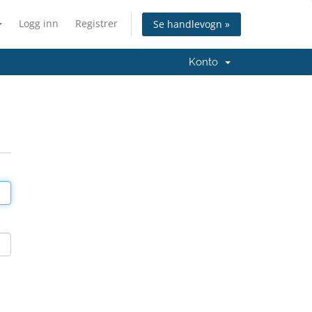
Logg inn
Registrer
Se handlevogn »
Konto