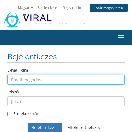
Magyar
Bejelentkezés
Regisztráció
Kosár megtekintése
Váltá
a
navig
Bejelentkezés
E-mail cím
Jelszó
Emlékezz rám
Elfelejtett jelszó?