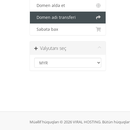
Domen əldə et
Domen adı transferi
Səbətə bax
Valyutanı seç
Müəllif hüquqları © 2026 VIRAL HOSTING. Bütün hüquqlar