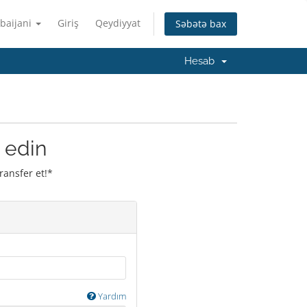
baijani
Giriş
Qeydiyyat
Səbətə bax
Hesab
 edin
ransfer et!*
Yardım