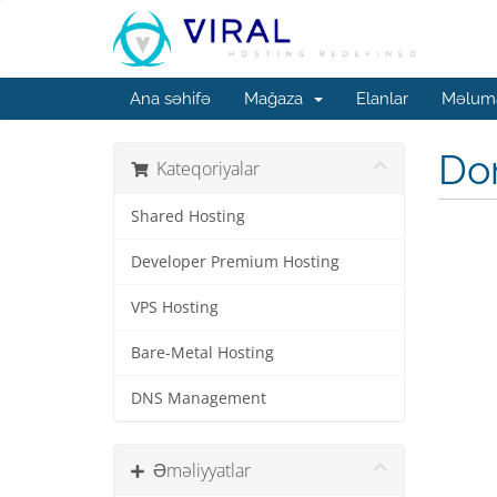
Ana səhifə
Mağaza
Elanlar
Məluma
Do
Kateqoriyalar
Shared Hosting
Developer Premium Hosting
VPS Hosting
Bare-Metal Hosting
DNS Management
Əməliyyatlar