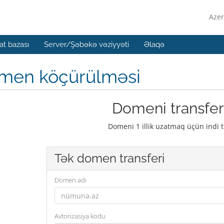
Azer
t bazası
Server/Şəbəkə vəziyyəti
Əlaqə
men köçürülməsi
Domeni transfer
Domeni 1 illik uzatmaq üçün indi t
Tək domen transferi
Domen adı
Avtorizasiya kodu