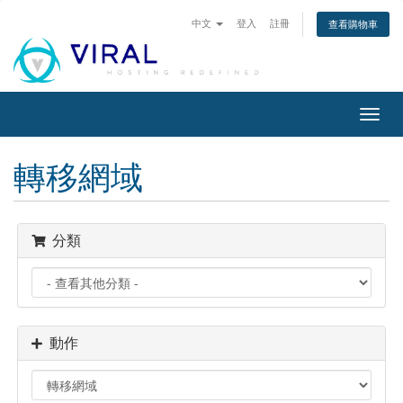
中文
登入
註冊
查看購物車
切
換
導
轉移網域
覽
分類
動作