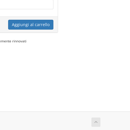
Aggiungi al carrello
emente rinnovati