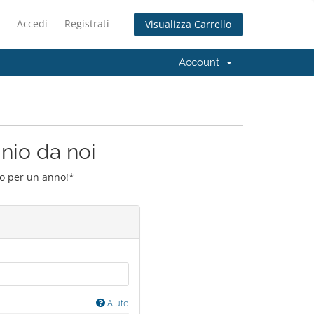
Accedi
Registrati
Visualizza Carrello
Account
inio da noi
io per un anno!*
Aiuto