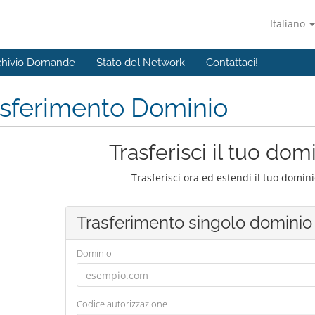
Italiano
chivio Domande
Stato del Network
Contattaci!
asferimento Dominio
Trasferisci il tuo dom
Trasferisci ora ed estendi il tuo domin
Trasferimento singolo dominio
Dominio
Codice autorizzazione