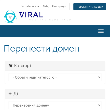
Українська
Вхід
Реєстрація
Переглянути кошик
Пере
наві
Перенести домен
Категорії
Дії