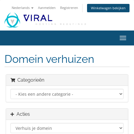
Nederlands
Aanmelden
Registreren
Winkelwagen bekijken
Navig
in-/u
Domein verhuizen
Categorieën
Acties