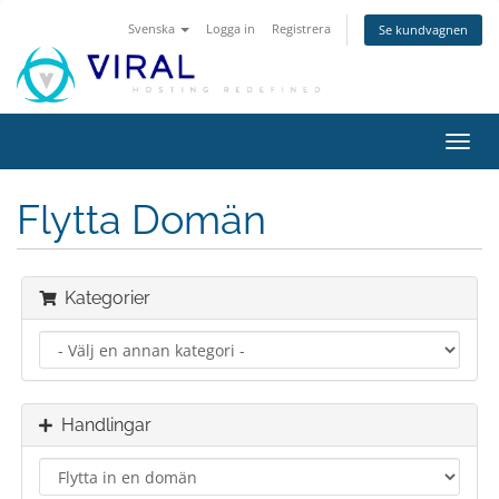
Svenska
Logga in
Registrera
Se kundvagnen
Växla
navig
Flytta Domän
Kategorier
Handlingar