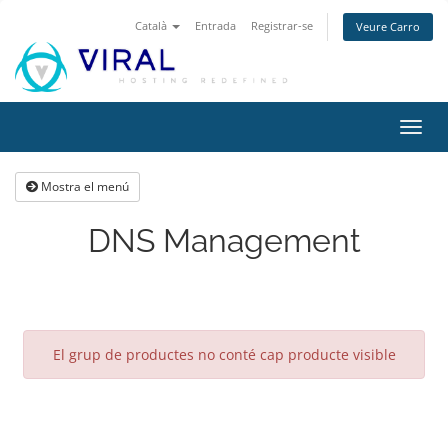
Català
Entrada
Registrar-se
Veure Carro
Canv
la
nave
Mostra el menú
DNS Management
El grup de productes no conté cap producte visible