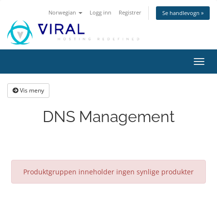
Norwegian
Logg inn
Registrer
Se handlevogn »
Bytt
navig
Vis meny
DNS Management
Produktgruppen inneholder ingen synlige produkter