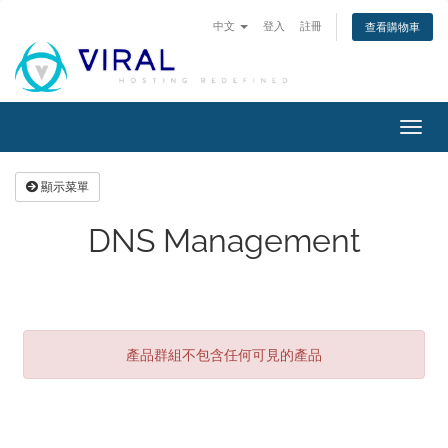
中文
登入
註冊
查看購物車
切
換
導
顯示菜單
覽
DNS Management
產品群組不包含任何可見的產品