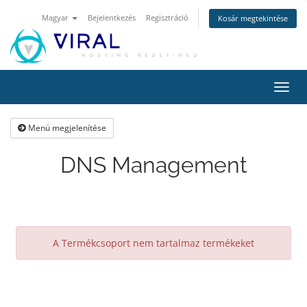
Magyar
Bejelentkezés
Regisztráció
Kosár megtekintése
Váltá
a
navig
Menü megjelenítése
DNS Management
A Termékcsoport nem tartalmaz termékeket