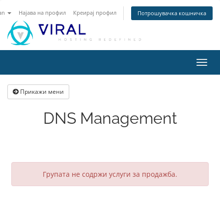
an
Најава на профил
Креирај профил
Потрошувачка кошничка
Вклу
ја
нави
Прикажи мени
DNS Management
Групата не содржи услуги за продажба.