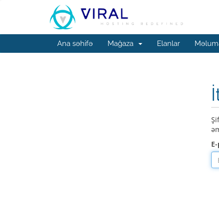
Ana səhifə
Mağaza
Elanlar
Məluma
İ
Şi
əm
E-