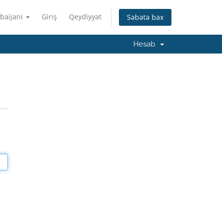
baijani
Giriş
Qeydiyyat
Səbətə bax
Hesab