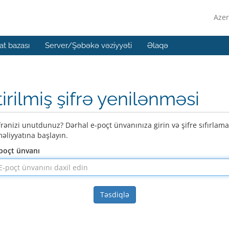
Azer
t bazası
Server/Şəbəkə vəziyyəti
Əlaqə
tirilmiş şifrə yenilənməsi
frənizi unutdunuz? Dərhal e-poçt ünvanınıza girin və şifre sıfırlama
əliyyatına başlayın.
poçt ünvanı
Təsdiqlə