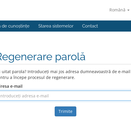
Română
a de cunoștințe
Starea sistemelor
Contact
Regenerare parolă
i uitat parola? Introduceți mai jos adresa dumneavoastră de e-mail
ntru a începe procesul de regenerare.
resa e-mail
Trimite