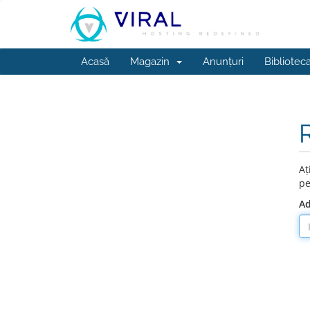
Acasă
Magazin
Anunțuri
Bibliotec
Aț
pe
Ad