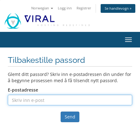
Norwegian
Logg inn
Registrer
Se handlevogn »
Bytt
navig
Tilbakestille passord
Glemt ditt passord? Skriv inn e-postadressen din under for
å begynne prosessen med å få tilsendt nytt passord.
E-postadresse
Send