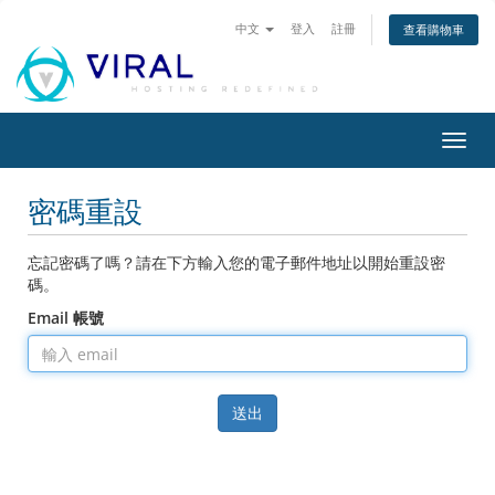
中文
登入
註冊
查看購物車
切
換
導
密碼重設
覽
忘記密碼了嗎？請在下方輸入您的電子郵件地址以開始重設密
碼。
Email 帳號
送出