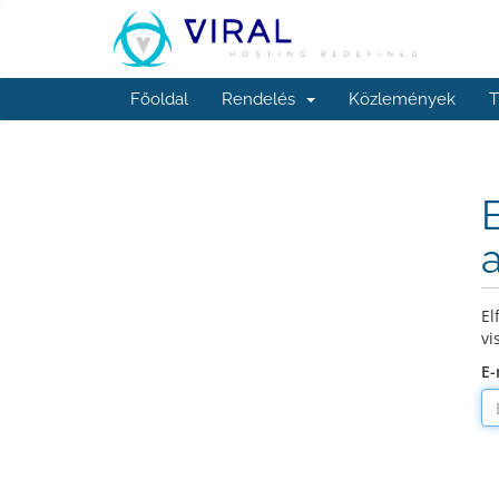
Főoldal
Rendelés
Közlemények
T
El
vi
E-