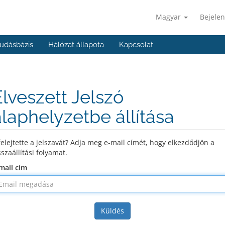
Magyar
Bejelen
udásbázis
Hálózat állapota
Kapcsolat
Elveszett Jelszó
alaphelyzetbe állítása
felejtette a jelszavát? Adja meg e-mail címét, hogy elkezdődjön a
sszaállítási folyamat.
mail cím
Küldés