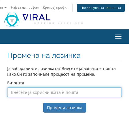
an
Најава на профил
Креирај профил
Потрошувачка кошничка
Вклу
ја
нави
Промена на лозинка
Ја заборавивте лозинката? Внесете ја вашата е-пошта
како би го започнале процесот на промена.
Е-пошта
Промени лозинка