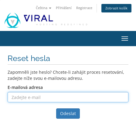
Čeština
Přihlášení
Registrace
Zobrazit košík
Přep
navig
Reset hesla
Zapomněli jste heslo? Chcete-li zahájit proces resetování,
zadejte níže svou e-mailovou adresu.
E-mailová adresa
Odeslat